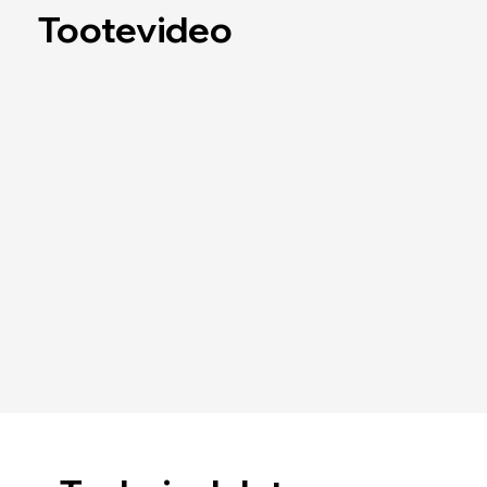
Tootevideo