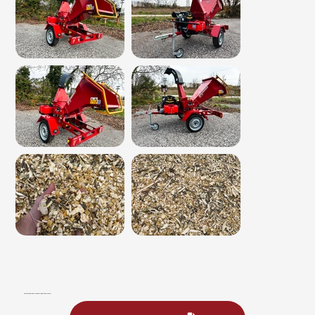
Gaukite neįpareigojantį pasiūlymą greitai ir lengvai.