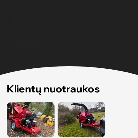
„Su SA27 malkų apdirbimas yra vienas juokas. Patikimas ir paprastas naudoti. Esu visiškai patenkintas ir galiu jį tik rekomenduoti visiems.“
Patrick M.
Klientų nuotraukos