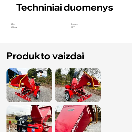
Techniniai duomenys
Modelis:
HX14
Važiuokite:
Benzinas
Benzininis variklis:
„Rato“ 25 AG benzininis variklis
Didžiausias rąsto skersmuo:
140 mm
Pašaras:
Rankinis
Matmenys:
274 x 125 x 175 cm
Svoris:
383 kg
Padavimo anga ties peiliais:
36 x 14 cm
Apdorojimas / val.
10–14 m³/val.
Produkto vaizdai