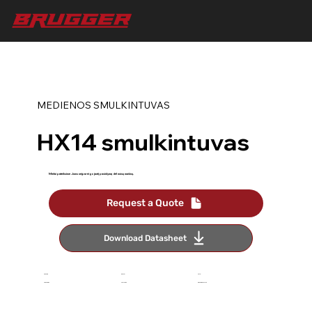
MEDIENOS SMULKINTUVAS
HX14 smulkintuvas
Mielai pateiksime Jums neįpareigojantį pasiūlymą dėl mūsų mašinų.
Request a Quote
Download Datasheet
Rankinis
iki 15 cm
25 AG
Padavimas
skersmuo
Benzininis variklis