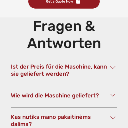
Get a Quote Now
Fragen &
Antworten
Ist der Preis für die Maschine, kann
sie geliefert werden?
Kontaktiere uns gerne für ein
maßgeschneidertes, unverbindliches
Wie wird die Maschine geliefert?
Angebot.Wir liefern unsere Maschinen
Europaweit.
Um unseren Kunden hohe Versandkosten zu
ersparen wird die Maschine teilmontiert
Kas nutiks mano pakaitinėms
geliefert.Die Endmontage wird vom Kunden
dalims?