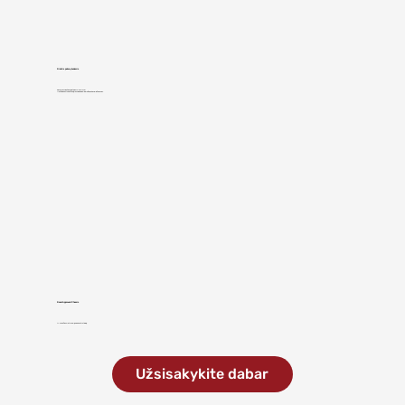
Didelis pašarų bunkeris
Bunkerio prie būgno matmenys – 36 x 14 cm.
Medžiaga automatiškai įtraukiama dideliu greičiu, kai tik paliečia peilius.
Road-Approved Chassis
AL-KO važiuoklė turi kelių eismo patvirtinimą.
Užsisakykite dabar