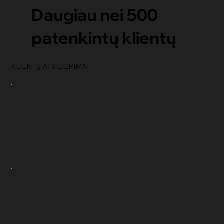
Daugiau nei 500
patenkintų klientų
KLIENTŲ ATSILIEPIMAI
„Ponas Brugger nedelsdamas pasirūpina visais klausimais ir teikia vertingų patarimų visais klausimais. Malkų smulkintuvas veikia puikiai, pasižymi labai geru kainos ir kokybės santykiu ir taupo daug laiko. Galiu tik rekomenduoti „Brugger“ įmonę ir šią mašiną.“
Jakobas S.
„Aukščiausios klasės įrenginys, puikus kainos ir kokybės santykis, paprastas naudoti, puikiai veikia, aukščiausios klasės įmonė, draugiškas, kompetentingas, tiesiog puikus.“
Tomas K.