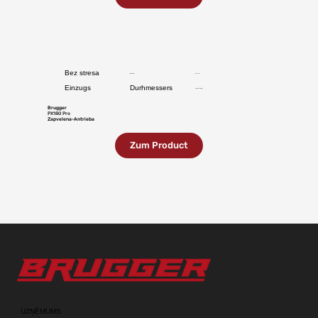
Bez stresa
bis 18 cm
50 - 130
Einzugs
Durhmessers
PS Schlepper
Brugger
PX180 Pro
Zapvelena-Antrieba
Zum Product
UZŅĒMUMS