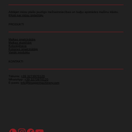
Atklājiet mūsu plašo jaudīgo mežsaimniecības un baļķu apstrādes mašīnu klāstu.
Kļūsti par mūsu izplatītāju
PRODUKTI
Malkas smalcinātājs
Malkas skaldītājs
Kokzāģētava
Koksnes smalcinātājs
Vairāk produktu
KONTAKTI
Tālrunis:
+39 3273970120
WhatsApp:
+39 3273970120
E-pasts:
info@bruggermachinery.com