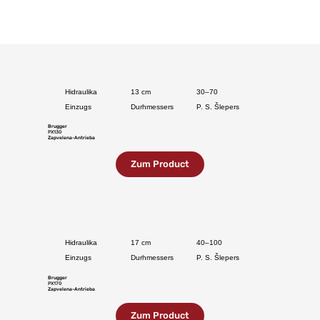
Hidraulika
13 cm
30–70
Einzugs
Durhmessers
P. S. Šlepers
Brugger
PX130
Zapvelena-Antrieba
Zum Product
Hidraulika
17 cm
40–100
Einzugs
Durhmessers
P. S. Šlepers
Brugger
PX170
Zapvelena-Antrieba
Zum Product