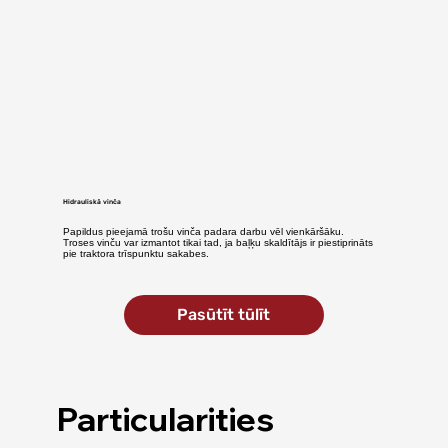
Hidrauliskā vinča
Papildus pieejamā trošu vinča padara darbu vēl vienkāršāku.
Troses vinču var izmantot tikai tad, ja baļķu skaldītājs ir piestiprināts
pie traktora trīspunktu sakabes.
Pasūtīt tūlīt
Particularities