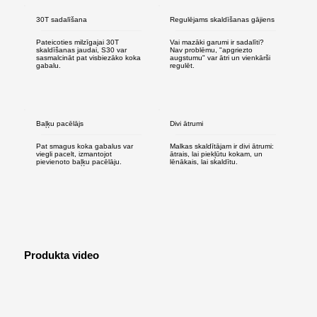
30T sadalīšana
Regulējams skaldīšanas gājiens
Pateicoties milzīgajai 30T
Vai mazāki garumi ir sadalīti?
skaldīšanas jaudai, S30 var
Nav problēmu, "apgriezto
sasmalcināt pat visbiezāko koka
augstumu" var ātri un vienkārši
gabalu.
regulēt.
Baļķu pacēlājs
Divi ātrumi
Pat smagus koka gabalus var
Malkas skaldītājam ir divi ātrumi:
viegli pacelt, izmantojot
ātrais, lai piekļūtu kokam, un
pievienoto baļķu pacēlāju.
lēnākais, lai skaldītu.
Produkta video