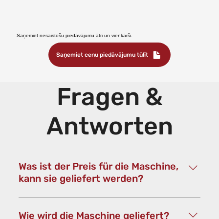
Saņemiet nesaistošu piedāvājumu ātri un vienkārši.
Saņemiet cenu piedāvājumu tūlīt
Fragen &
Antworten
Was ist der Preis für die Maschine,
kann sie geliefert werden?
Kontaktiere uns gerne für ein
maßgeschneidertes, unverbindliches
Wie wird die Maschine geliefert?