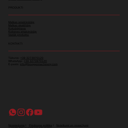
PRODUKTI
Malkas smalcinātājs
Malkas skaldītājs
Kokzāģētava
Koksnes smalcinātājs
Vairāk produktu
KONTAKTI
Tālrunis:
+39 3273970120
WhatsApp:
+39 3273970120
E-pasts:
info@bruggermachinery.com
Nospiedums
I
Privātuma politika
I
Noteikumi un nosacījumi