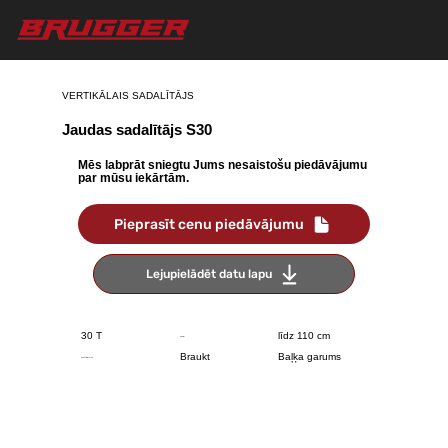
VERTIKĀLAIS SADALĪTĀJS
Jaudas sadalītājs S30
Mēs labprāt sniegtu Jums nesaistošu piedāvājumu
par mūsu iekārtām.
Pieprasīt cenu piedāvājumu
Lejupielādēt datu lapu
30 T
līdz 110 cm
Combi
Braukt
Baļķa garums
Splitting force