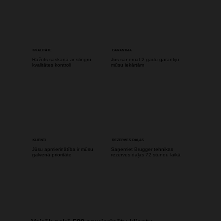
KVALITĀTE
GARANTIJA
Ražots saskaņā ar stingru
Jūs saņemat 2 gadu garantiju
kvalitātes kontroli
mūsu iekārtām
KLIENTI
REZERVES DAĻAS
Jūsu apmierinātība ir mūsu
Saņemiet Brugger tehnikas
galvenā prioritāte
rezerves daļas 72 stundu laikā