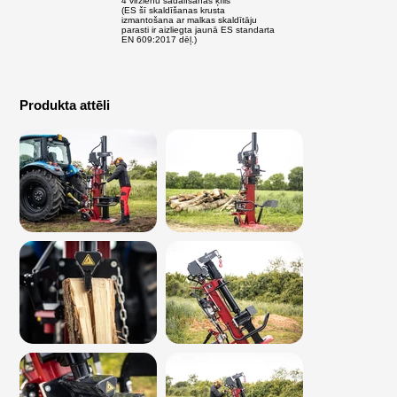
4 virzienu sadalīšanas ķīlis
(ES šī skaldīšanas krusta
izmantošana ar malkas skaldītāju
parasti ir aizliegta jaunā ES standarta
EN 609:2017 dēļ.)
Produkta attēli