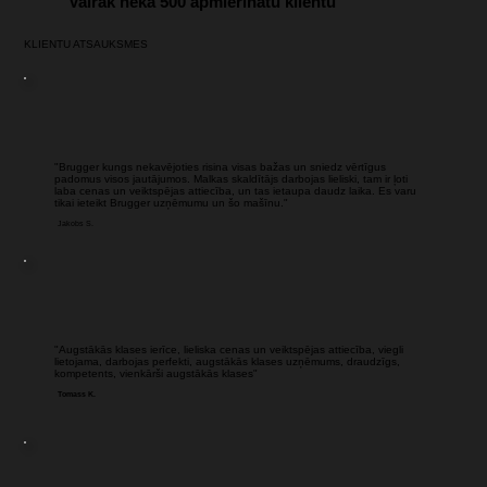
Vairāk nekā 500 apmierinātu klientu
KLIENTU ATSAUKSMES
"Brugger kungs nekavējoties risina visas bažas un sniedz vērtīgus
padomus visos jautājumos. Malkas skaldītājs darbojas lieliski, tam ir ļoti
laba cenas un veiktspējas attiecība, un tas ietaupa daudz laika. Es varu
tikai ieteikt Brugger uzņēmumu un šo mašīnu."
Jakobs S.
"Augstākās klases ierīce, lieliska cenas un veiktspējas attiecība, viegli
lietojama, darbojas perfekti, augstākās klases uzņēmums, draudzīgs,
kompetents, vienkārši augstākās klases"
Tomass K.