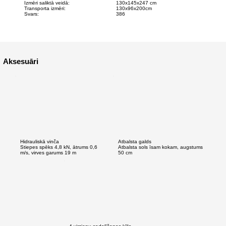
Izmēri saliktā veidā:
130x145x247 cm
Transporta izmēri:
130x96x200cm
Svars:
386
Aksesuāri
Hidrauliskā vinča
Atbalsta galds
Stiepes spēks 4,8 kN, ātrums 0,6
Atbalsta sols īsam kokam, augstums
m/s, virves garums 19 m
50 cm