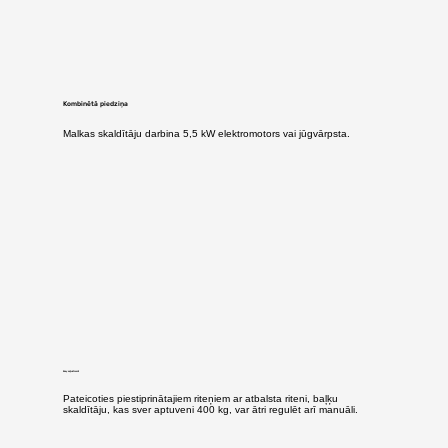
Kombinētā piedziņa
Malkas skaldītāju darbina 5,5 kW elektromotors vai jūgvārpsta.
Easy adjustment
Pateicoties piestiprinātajiem riteņiem ar atbalsta riteni, baļķu
skaldītāju, kas sver aptuveni 400 kg, var ātri regulēt arī manuāli.