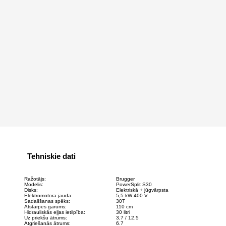
Tehniskie dati
Ražotājs:
Brugger
Modelis:
PowerSplit S30
Disks:
Elektriskā + jūgvārpsta
Elektromotora jauda:
5,5 kW 400 V
Sadalīšanas spēks:
30T
Atstarpes garums:
110 cm
Hidrauliskās eļļas ietilpība:
30 litri
Uz priekšu ātrums:
3,7 / 12,5
Atgriešanās ātrums:
6.7