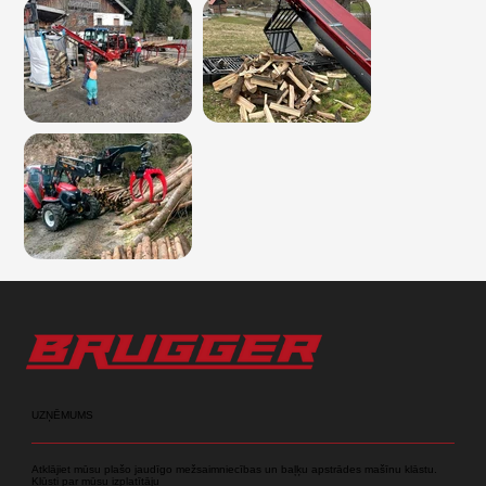
UZŅĒMUMS
Atklājiet mūsu plašo jaudīgo mežsaimniecības un baļķu apstrādes mašīnu klāstu.
Kļūsti par mūsu izplatītāju