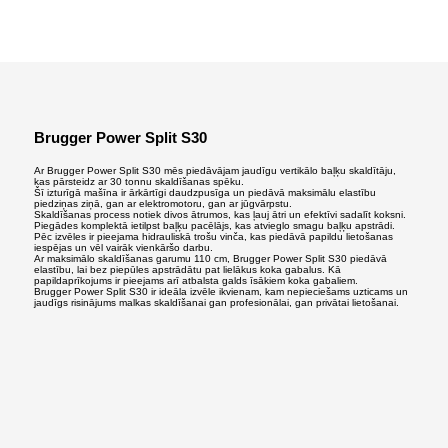
Brugger
Power Split S30
Ar Brugger Power Split S30 mēs piedāvājam jaudīgu vertikālo baļķu skaldītāju,
kas pārsteidz ar 30 tonnu skaldīšanas spēku.
Šī izturīgā mašīna ir ārkārtīgi daudzpusīga un piedāvā maksimālu elastību
piedziņas ziņā, gan ar elektromotoru, gan ar jūgvārpstu.
Skaldīšanas process notiek divos ātrumos, kas ļauj ātri un efektīvi sadalīt koksni.
Piegādes komplektā ietilpst baļķu pacēlājs, kas atvieglo smagu baļķu apstrādi.
Pēc izvēles ir pieejama hidrauliskā trošu vinča, kas piedāvā papildu lietošanas
iespējas un vēl vairāk vienkāršo darbu.
Ar maksimālo skaldīšanas garumu 110 cm, Brugger Power Split S30 piedāvā
elastību, lai bez piepūles apstrādātu pat lielākus koka gabalus. Kā
papildaprīkojums ir pieejams arī atbalsta galds īsākiem koka gabaliem.
Brugger Power Split S30 ir ideāla izvēle ikvienam, kam nepieciešams uzticams un
jaudīgs risinājums malkas skaldīšanai gan profesionālai, gan privātai lietošanai.