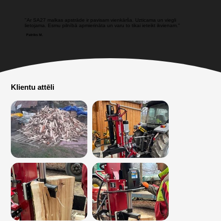
"Ar SA27 malkas apstrāde ir pavisam vienkārša. Uzticama un viegli
lietojama. Esmu pilnībā apmierināta un varu to tikai ieteikt ikvienam."
Patriks M.
Klientu attēli