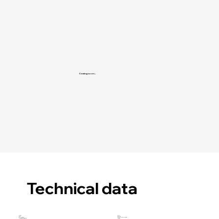
Coming soon...
Technical data
Model:
HX14
Drive:
Gasoline
Petrol Engine:
Rato 25 HP petrol engine
Maximum Log Diameter:
140 mm