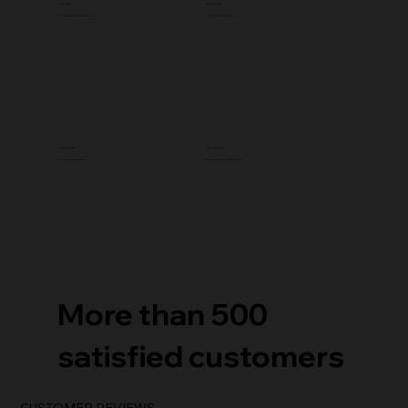
QUALITY
GUARANTEE
Manufactured under strict quality controls
You get a 2-year warranty on our machines
CUSTOMERS
SPARE PARTS
Your satisfaction is our top priority
Get spare parts for Brugger machines within 72 hours
More than 500
satisfied customers