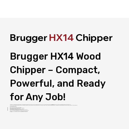
Brugger
HX14
Chipper
Brugger HX14 Wood
Chipper – Compact,
Powerful, and Ready
for Any Job!
The Brugger HX14 wood chipper combines maximum performance with impressive mobility. With its robust 25 HP petrol engine and the ability to effortlessly shred branches and logs up to
14 cm in diameter,
it’s the perfect choice for demanding gardening and landscaping projects.
Thanks to its compact design and road approval, the HX14 can be quickly and easily transported anywhere – whether to gardens, construction sites, or remote locations. Its smart drum design automatically feeds material at high speed, making work even more efficient. Efficiency and flexibility in one device!
Your Advantages at a Glance:
Powerful: 25 HP petrol engine for efficient chipping
High Capacity: Processes branches and logs up to 14 cm in diameter
Smart Drum Design: Automatic, fast material feed
Compact Design: Easy to handle and space-saving for transport
Mobile and Flexible: Equipped with a trailer and road approval for use anywhere
Ideal for Professionals and Demanding Projects: Reliable and durable for daily use
The Brugger HX14 – Your powerful partner for maximum mobility and efficiency!