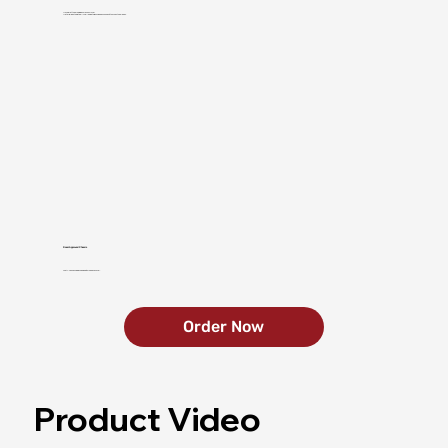
Hopper at the drum measures 36 x 14 cm.
Material is automatically pulled in at high speed as soon as it touches the blades.
Road-Approved Chassis
The AL-KO chassis is equipped with road approval.
Order Now
Product Video