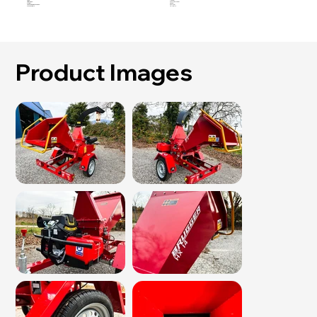
Feed:
Manual
Dimensions:
274 x 125 x 175 cm
Weight:
383 kg
Feed Opening at Blades:
36 x 14 cm
Processing / h
10-14 m³/h
Product Images