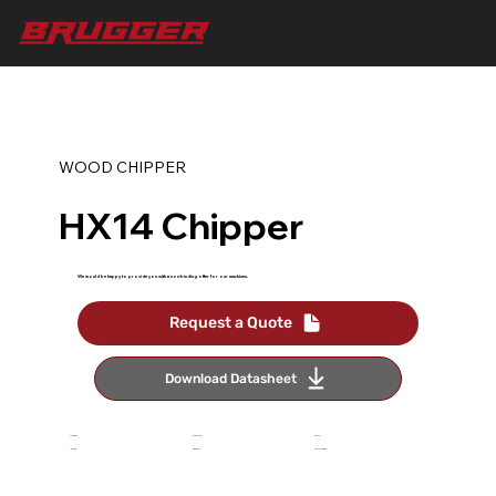
WOOD CHIPPER
HX14 Chipper
We would be happy to provide you with a non-binding offer for our machines.
Request a Quote
Download Datasheet
Manual
up to 15cm
25 HP
Infeed
diameter
Petrol engine