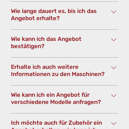
Um ein Personalisiertes Angebot zu erhalten,
füllen Sie einfach das Formular oben aus.
Wie lange dauert es, bis ich das
Angebot erhalte?
In der Regel erhalten Sie unser Angebot am
nächsten Werktag. Bitte kontaktieren Sie uns,
Wie kann ich das Angebot
sollten Sie nach 2 Tagen noch keine Email von
bestätigen?
uns erhalten haben .
Sie können den Kostenvoranschlag einfach
unterschreiben, so gilt die Bestellung als
Erhalte ich auch weitere
bestätigt.
Informationen zu den Maschinen?
Ja, jedem Kostenvoranschlag fügen wir das
Datenblatt der Maschine bei.
Wie kann ich ein Angebot für
verschiedene Modelle anfragen?
Sobald Sie ein Angebot anfragen können Sie
mehrere Modelle auswählen. Sollten Sie
Ich möchte auch für Zubehör ein
allerdings Angebote von Maschinen aus